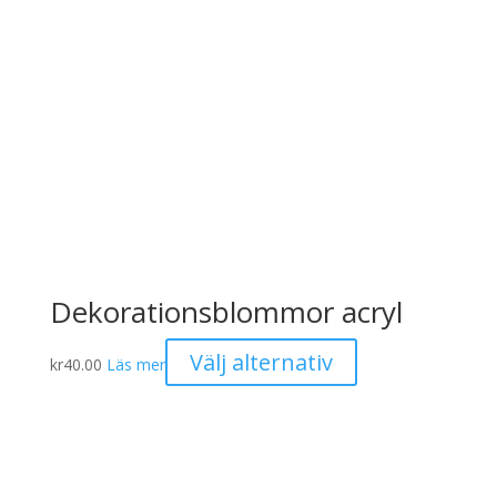
Dekorationsblommor acryl
Den
Välj alternativ
kr
40.00
Läs mer
här
produkten
har
flera
varianter.