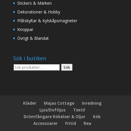
Stickers & Märken
Dekorationer & Hobby
Plåtskyltar & Kylskåpsmagneter
Knoppar
Övrigt & Blandat
Sök i butiken
Sök
Sök
efter:
Kläder
Majas Cottage
Inredning
Ljus/Doftljus
Textil
Drömfångare Rökelser & Oljor
Kök
Accessoarer
Fritid
Rea