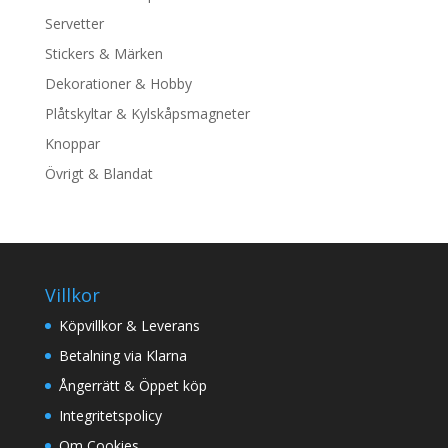
olika
Servetter
alternativen
Stickers & Märken
kan
Dekorationer & Hobby
väljas
på
Plåtskyltar & Kylskåpsmagneter
produktsidan
Knoppar
Övrigt & Blandat
Villkor
Köpvillkor & Leverans
Betalning via Klarna
Ångerrätt & Öppet köp
Integritetspolicy
Om Cookies