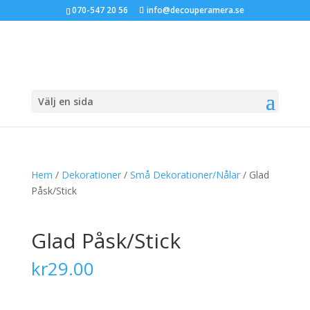
070-547 20 56
info@decouperamera.se
Välj en sida
Hem
/
Dekorationer
/
Små Dekorationer/Nålar
/ Glad
Påsk/Stick
Glad Påsk/Stick
kr
29.00