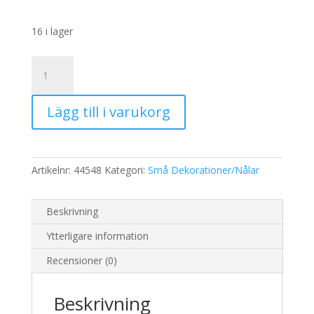
16 i lager
Glad
Påsk/Stick
mängd
Lägg till i varukorg
Artikelnr:
44548
Kategori:
Små Dekorationer/Nålar
Beskrivning
Ytterligare information
Recensioner (0)
Beskrivning