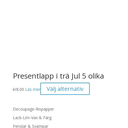
De
olika
alternativen
kan
väljas
på
produktsidan
Presentlapp i trä Jul 5 olika
Den
Välj alternativ
kr
8.00
Läs mer
här
produkten
har
Decoupage-Rispapper
flera
Lack-Lim-Vax & Färg
varianter.
Penslar & Svampar
De