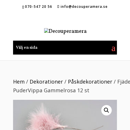
070-547 20 56
info@decouperamera.se
Välj en sida
Hem
/
Dekorationer
/
Påskdekorationer
/ Fjäd
PuderVippa Gammelrosa 12 st