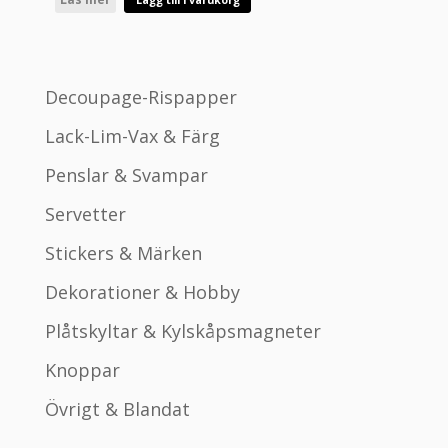
priset
priset
var:
är:
kr320.00.
kr160.00.
Decoupage-Rispapper
Lack-Lim-Vax & Färg
Penslar & Svampar
Servetter
Stickers & Märken
Dekorationer & Hobby
Plåtskyltar & Kylskåpsmagneter
Knoppar
Övrigt & Blandat