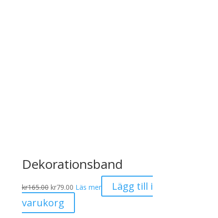
Dekorationsband
Det
Det
Lägg till i
kr
165.00
kr
79.00
Läs mer
ursprungliga
nuvarande
varukorg
priset
priset
var:
är: