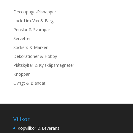
kr165.00.
kr79.00.
Decoupage-Rispapper
Lack-Lim-Vax & Färg
Penslar & Svampar
Servetter
Stickers & Märken
Dekorationer & Hobby
Plåtskyltar & Kylskåpsmagneter
Knoppar
Övrigt & Blandat
Villkor
Köpvillkor & Leverans