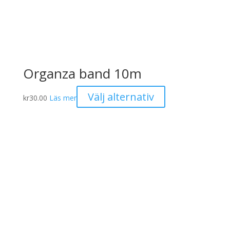
Organza band 10m
Den
Välj alternativ
kr
30.00
Läs mer
här
produkten
har
flera
varianter.
De
olika
alternativen
kan
väljas
på