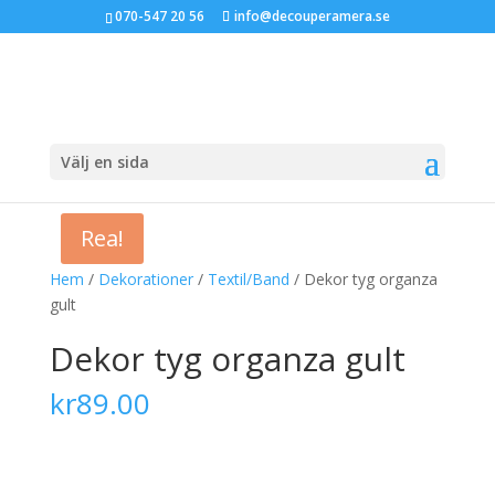
070-547 20 56
info@decouperamera.se
Välj en sida
Rea!
Hem
/
Dekorationer
/
Textil/Band
/ Dekor tyg organza
gult
Dekor tyg organza gult
kr
89.00