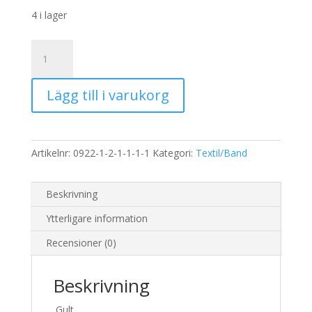
4 i lager
Dekor
tyg
organza
Lägg till i varukorg
gult
mängd
Artikelnr:
0922-1-2-1-1-1-1
Kategori:
Textil/Band
Beskrivning
Ytterligare information
Recensioner (0)
Beskrivning
Gult