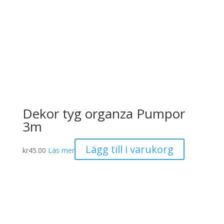
produktsidan
Dekor tyg organza Pumpor
3m
Lägg till i varukorg
kr
45.00
Läs mer