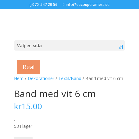
070-547 20 56
info@decouperamera.se
Välj en sida
Rea!
Hem
/
Dekorationer
/
Textil/Band
/ Band med vit 6 cm
Band med vit 6 cm
kr
15.00
.
53 i lager