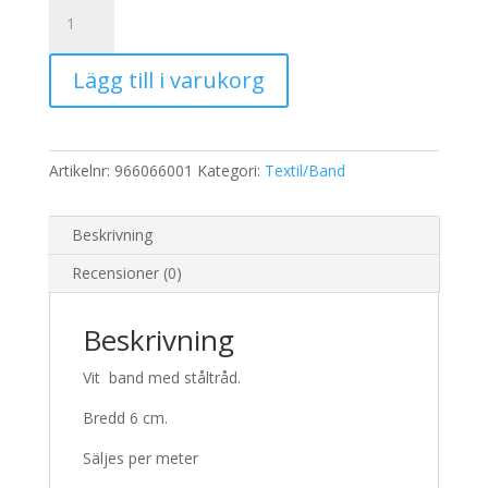
Band
med
vit
Lägg till i varukorg
6
cm
mängd
Artikelnr:
966066001
Kategori:
Textil/Band
Beskrivning
Recensioner (0)
Beskrivning
Vit band med ståltråd.
Bredd 6 cm.
Säljes per meter