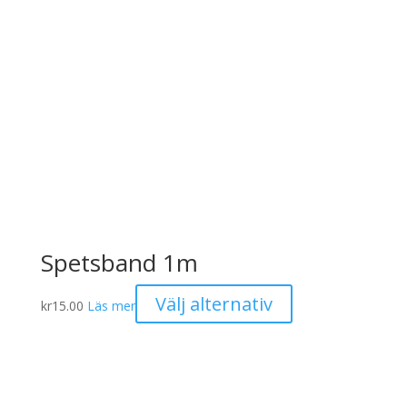
Spetsband 1m
Den
Välj alternativ
kr
15.00
Läs mer
här
produkten
har
flera
varianter.