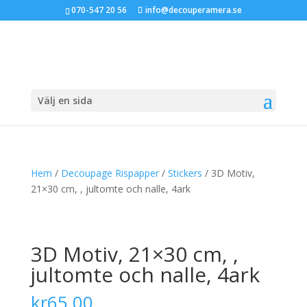
070-547 20 56
info@decouperamera.se
Välj en sida
Hem
/
Decoupage Rispapper
/
Stickers
/ 3D Motiv,
21×30 cm, , jultomte och nalle, 4ark
3D Motiv, 21×30 cm, ,
jultomte och nalle, 4ark
kr
65.00