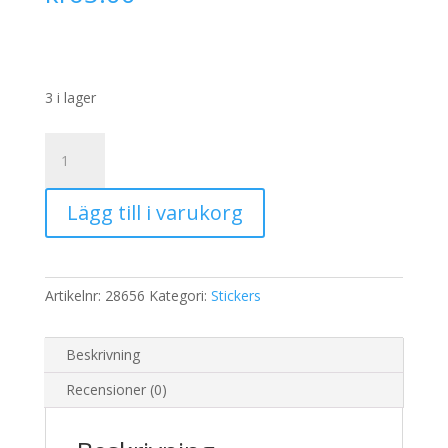
3 i lager
3D
Motiv,
21x30
Lägg till i varukorg
cm,
,
jultomte
och
Artikelnr:
28656
Kategori:
Stickers
nalle,
4ark
mängd
Beskrivning
Recensioner (0)