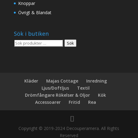
Knoppar
Övrigt & Blandat
Sök i butiken
Sök
Sök
efter:
Kläder
Majas Cottage
Inredning
Ljus/Doftljus
Textil
Drömfångare Rökelser & Oljor
Kök
Accessoarer
Fritid
Rea
Copyright © 2019-2024 Decouperamera. All Rights
Reserved