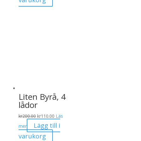
Liten Byrå, 4
lådor
Det
Det
kr
200.00
kr
110.00
Läs
ursprungliga
nuvarande
Lägg till i
mer
priset
priset
varukorg
var:
är: