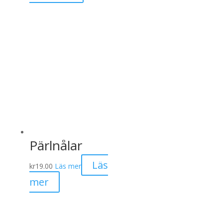
kr200.00.
kr110.00.
Pärlnålar
Läs
kr
19.00
Läs mer
mer