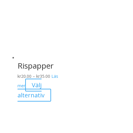
Rispapper
Prisintervall:
kr
20.00
–
kr
35.00
Läs
kr20.00
Välj
mer
till
Den
alternativ
kr35.00
här
produkten
har
flera
varianter.