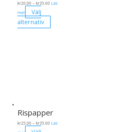
Prisintervall:
kr
20.00
–
kr
35.00
Läs
kr20.00
Välj
mer
till
Den
alternativ
kr35.00
här
produkten
har
flera
varianter.
De
olika
alternativen
kan
väljas
på
Rispapper
produktsidan
Prisintervall:
kr
25.00
–
kr
35.00
Läs
kr25.00
Välj