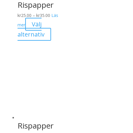
Rispapper
produktsidan
Prisintervall:
kr
25.00
–
kr
35.00
Läs
kr25.00
Välj
mer
till
Den
alternativ
kr35.00
här
produkten
har
flera
varianter.
De
olika
alternativen
kan
väljas
på
Rispapper
produktsidan