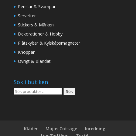
Penslar & Svampar
Servetter
Stickers & Märken
Dekorationer & Hobby
Plåtskyltar & Kylskåpsmagneter
Knoppar
Övrigt & Blandat
Sök i butiken
Sök
Sök
efter:
Kläder
Majas Cottage
Inredning
Ljus/Doftljus
Textil