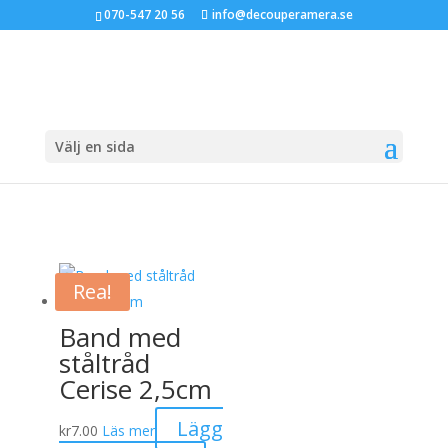
070-547 20 56
info@decouperamera.se
Välj en sida
Rea!
Band med
ståltråd
Cerise 2,5cm
Lägg
kr
7.00
Läs mer