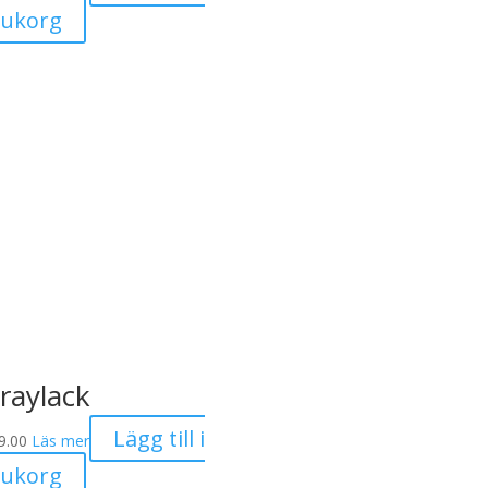
rukorg
raylack
Lägg till i
9.00
Läs mer
rukorg