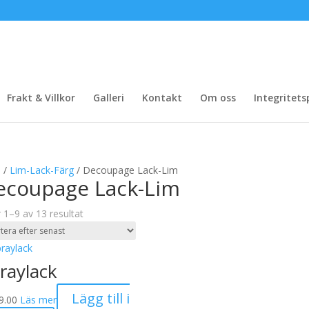
Frakt & Villkor
Galleri
Kontakt
Om oss
Integritets
m
/
Lim-Lack-Färg
/ Decoupage Lack-Lim
ecoupage Lack-Lim
Sortera
r 1–9 av 13 resultat
efter
senaste
raylack
Lägg till i
9.00
Läs mer