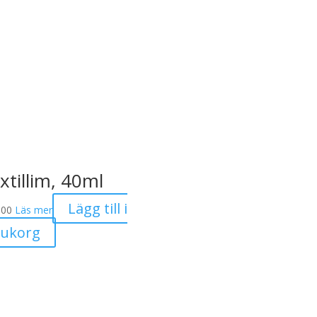
varianter.
De
olika
alternativen
kan
väljas
på
produktsidan
xtillim, 40ml
Lägg till i
.00
Läs mer
rukorg