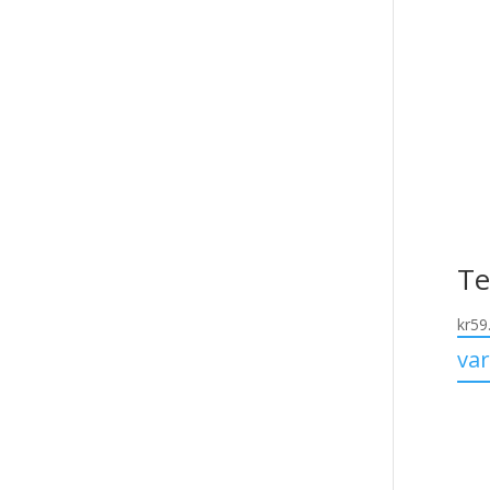
Te
kr
59
va