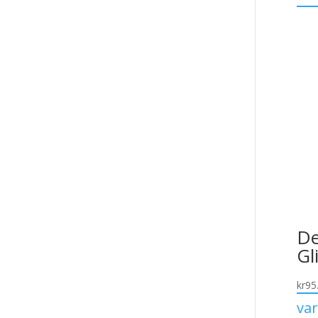
De
Gl
kr
95
va