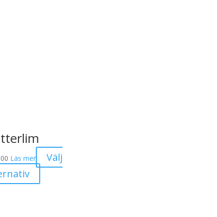
itterlim
Välj
.00
Läs mer
Den
ernativ
här
produkten
har
flera