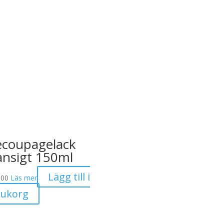
coupagelack
ansigt 150ml
Lägg till i
.00
Läs mer
rukorg