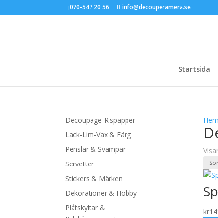
070-547 20 56
info@decouperamera.se
Startsida
Decoupage-Rispapper
He
D
Lack-Lim-Vax & Färg
Penslar & Svampar
Visa
Servetter
Stickers & Märken
Sp
Dekorationer & Hobby
Plåtskyltar &
kr
14