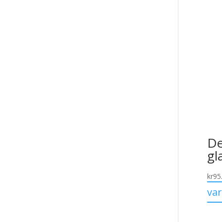
De
gl
kr
95
va