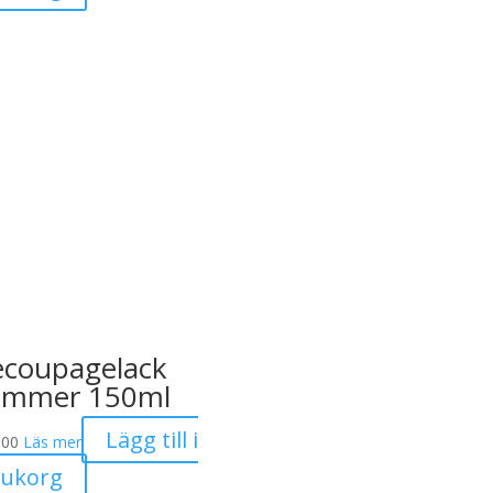
coupagelack
immer 150ml
Lägg till i
.00
Läs mer
rukorg