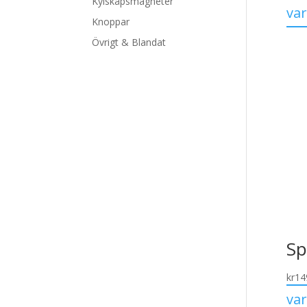
Kylskåpsmagneter
va
Knoppar
Övrigt & Blandat
Sp
kr
14
va