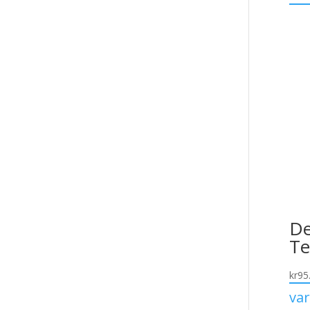
De
Te
kr
95
va