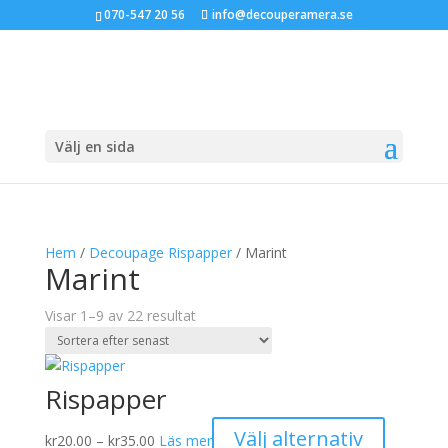
070-547 20 56
info@decouperamera.se
Välj en sida
Hem
/
Decoupage Rispapper
/ Marint
Marint
Sortera
Visar 1–9 av 22 resultat
efter
senaste
Rispapper
Prisintervall:
Den
Välj alternativ
kr
20.00
–
kr
35.00
Läs mer