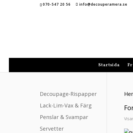
070-547 20 56
info@decouperamera.se
Startsida
Fr
Decoupage-Rispapper
He
Lack-Lim-Vax & Färg
Fo
Penslar & Svampar
Visa
Servetter