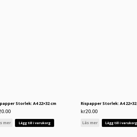
spapper Storlek: A4 22×32 cm
Rispapper Storlek: A4 22×32
20.00
kr
20.00
s mer
Läs mer
Lägg till i varukorg
Lägg till i varukor