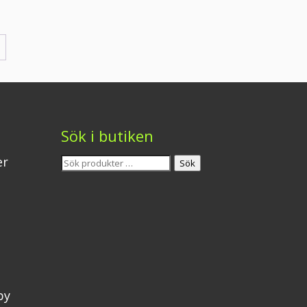
Sök i butiken
Sök
er
Sök
efter:
by