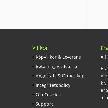
Villkor
Fr
Köpvillkor & Leverans
All
Betalning via Klarna
Fra
Ångerrätt & Öppet köp
Vid
kr,
Integritetspolicy
erbj
Om Cookies
all
Support