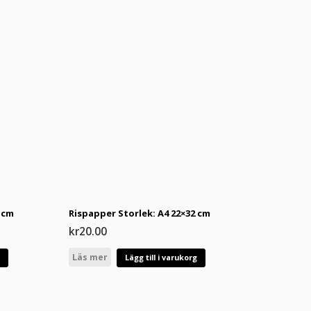
 cm
Rispapper Storlek: A4 22×32 cm
kr
20.00
Läs mer
g
Lägg till i varukorg