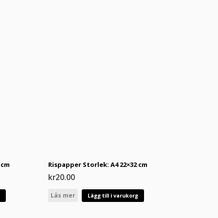
 cm
Rispapper Storlek: A4 22×32 cm
kr
20.00
Läs mer
g
Lägg till i varukorg