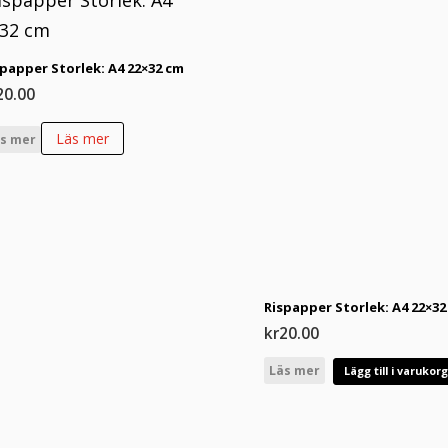
senaste
spapper Storlek: A4 22×32 cm
20.00
Läs mer
s mer
Rispapper Storlek: A4 22×32
kr
20.00
Läs mer
Lägg till i varukor