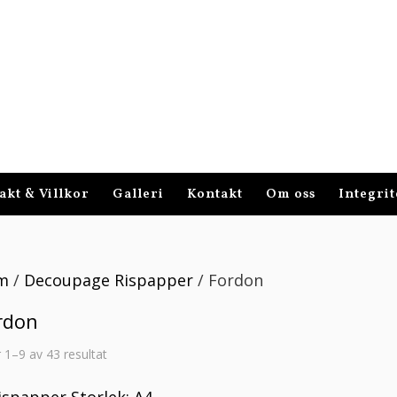
akt & Villkor
Galleri
Kontakt
Om oss
Integrit
m
/
Decoupage Rispapper
/ Fordon
rdon
Sortera
r 1–9 av 43 resultat
efter