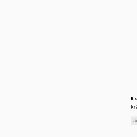
Ri
kr
Lä