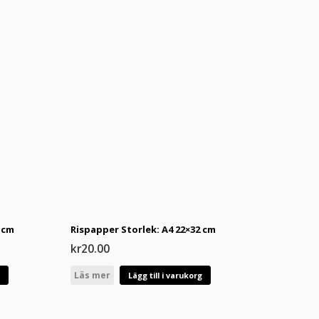
 cm
Rispapper Storlek: A4 22×32 cm
kr
20.00
Läs mer
g
Lägg till i varukorg