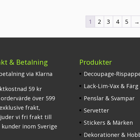
1
2
3
4
5
→
akt & Betalning
Produkter
 betalning via Klarna
Decoupage-Rispapp
Lack-Lim-Vax & Färg
ktkostnad 59 kr
 ordervärde över 599
Penslar & Svampar
 exklusive frakt,
Servetter
uder vi fri frakt till
Stickers & Märken
a kunder inom Sverige
Dekorationer & Hob