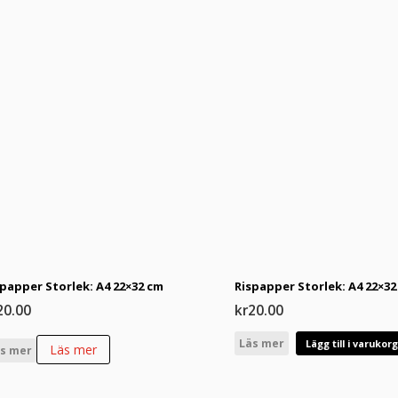
spapper Storlek: A4 22×32 cm
Rispapper Storlek: A4 22×32
20.00
kr
20.00
Läs mer
Lägg till i varukor
Läs mer
s mer