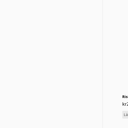
Ri
kr
Lä