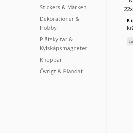
Stickers & Märken
Dekorationer &
Ri
Hobby
kr
Plåtskyltar &
Lä
Kylskåpsmagneter
Knoppar
Övrigt & Blandat